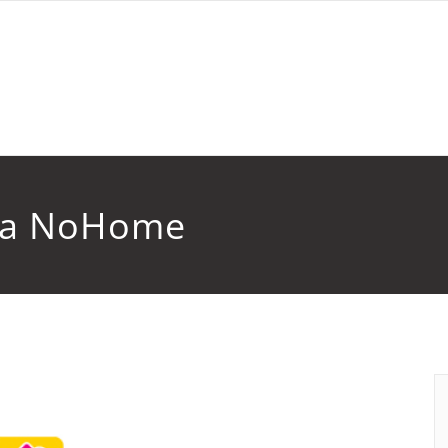
PORTAL DE REN
ría NoHome