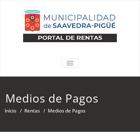
Saltar
al
contenido
PORTA
ALTERNAR
DE
NAVEGACIÓN
RENTA
Medios de Pagos
Inicio
/
Rentas
/
Medios de Pagos